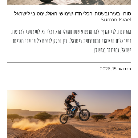
סורון בעיר ובשטח: הכלי הדו-שימושי האולטימטיבי לישראל |
Surron Israel
מהדיונות לדיזנגוף: למה אופנוע שטח חשמלי הוא הכלי האולטימטיבי למציאות
הישראלית המציאות התחבורתית בישראל: בין הפקק לחופש כל מי שחי במדינת
ישראל, ובמיוחד בגוש דן
פברואר 15, 2026