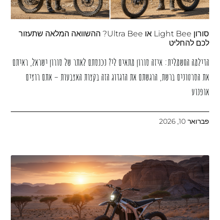
סורון Light Bee או Ultra Bee? ההשוואה המלאה שתעזור
לכם להחליט
הדילמה החשמלית: איזה סורון מתאים לי? נכנסתם לאתר של סורון ישראל, ראיתם
את הסרטונים ברשת, הרגשתם את הדגדוג הזה בקצות האצבעות – אתם רוצים
אופנוע
פברואר 10, 2026