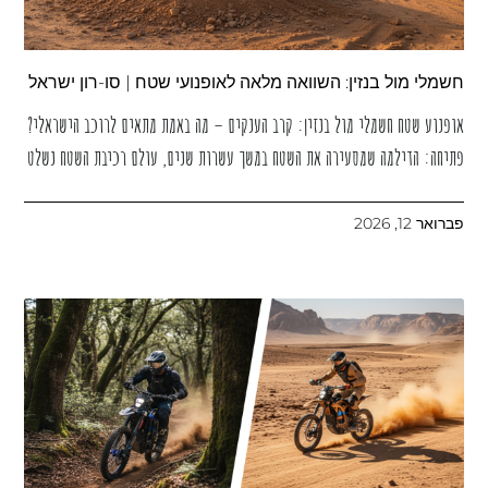
חשמלי מול בנזין: השוואה מלאה לאופנועי שטח | סו-רון ישראל
אופנוע שטח חשמלי מול בנזין: קרב הענקים – מה באמת מתאים לרוכב הישראלי?
פתיחה: הדילמה שמסעירה את השטח במשך עשרות שנים, עולם רכיבת השטח נשלט
פברואר 12, 2026